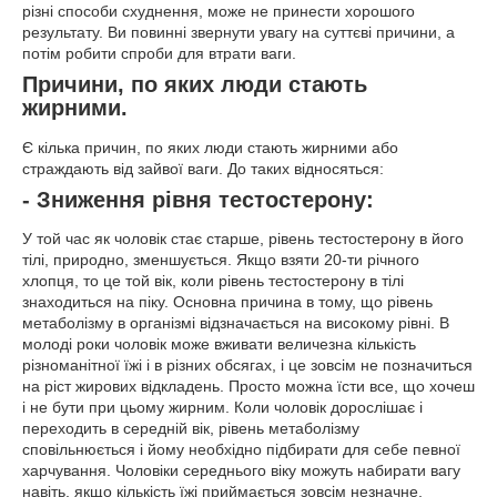
різні способи схуднення, може не принести хорошого
результату. Ви повинні звернути увагу на суттєві причини, а
потім робити спроби для втрати ваги.
Причини, по яких люди стають
жирними.
Є кілька причин, по яких люди стають жирними або
страждають від зайвої ваги. До таких відносяться:
- Зниження рівня тестостерону:
У той час як чоловік стає старше, рівень тестостерону в його
тілі, природно, зменшується. Якщо взяти 20-ти річного
хлопця, то це той вік, коли рівень тестостерону в тілі
знаходиться на піку. Основна причина в тому, що рівень
метаболізму в організмі відзначається на високому рівні. В
молоді роки чоловік може вживати величезна кількість
різноманітної їжі і в різних обсягах, і це зовсім не позначиться
на ріст жирових відкладень. Просто можна їсти все, що хочеш
і не бути при цьому жирним. Коли чоловік дорослішає і
переходить в середній вік, рівень метаболізму
сповільнюється і йому необхідно підбирати для себе певної
харчування. Чоловіки середнього віку можуть набирати вагу
навіть, якщо кількість їжі приймається зовсім незначне.