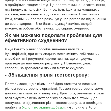
а пройдіться сходами і т. д. Це проста фізична навантаження,
яку ігнорують чоловіки. Вони воліють їздити на машинах в
магазин, навіть якщо йти до нього не більше 15-ти хвилин.
Втім, технічний прогрес розвинув у нас регрес по відношенню
до свого здоров'я. Вже багато функцій замість людей
виконують роботи або техніка, що сприяє ожирінню.
Як ми можемо подолати проблеми для
ефективного схуднення?
Існує багато різних способів зниження ваги та їх
ідентифікації, при яких людина може змінити свій звичний
спосіб життя і регулярні харчові звички, що в підсумку
призведе до наміченого результату. Позначимо деякі
способи, за допомогою яких ви можете схуднути:
- Збільшення рівня тестостерону:
Повторимося, що з віком необхідно стежити за власним
рівнем тестостерону в організмі. Гормон тестостерону може
допомогти спалювати зайву вагу. Крім того, результат втрати
ваги змусить рівень метаболізму збільшиться втричі. Для
поступового підвищення рівня тестостерону, вам необхідно
приймати
біологічно активні добавки
, які сприяють його