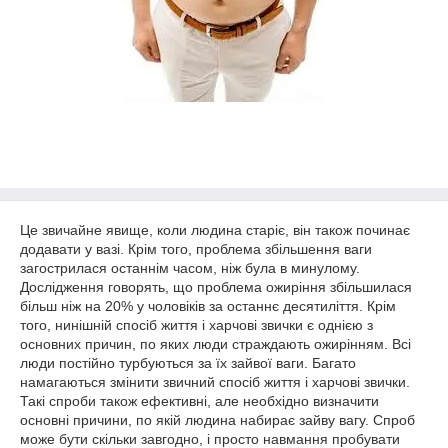
Це звичайне явище, коли людина старіє, він також починає
додавати у вазі. Крім того, проблема збільшення ваги
загострилася останнім часом, ніж була в минулому.
Дослідження говорять, що проблема ожиріння збільшилася
більш ніж на 20% у чоловіків за останнє десятиліття. Крім
того, нинішній спосіб життя і харчові звички є однією з
основних причин, по яких люди страждають ожирінням. Всі
люди постійно турбуються за їх зайвої ваги. Багато
намагаються змінити звичний спосіб життя і харчові звички.
Такі спроби також ефективні, але необхідно визначити
основні причини, по якій людина набирає зайву вагу. Спроб
може бути скільки завгодно, і просто навмання пробувати