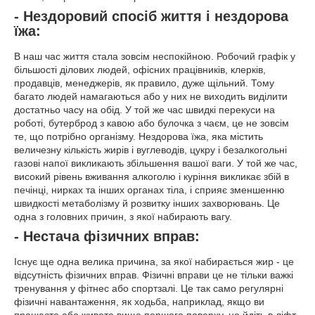
- Нездоровий спосіб життя і нездорова
їжа:
В наш час життя стала зовсім неспокійною. Робочий графік у
більшості ділових людей, офісних працівників, клерків,
продавців, менеджерів, як правило, дуже щільний. Тому
багато людей намагаються або у них не виходить виділити
достатньо часу на обід. У той же час швидкі перекуси на
роботі, бутерброд з кавою або булочка з чаєм, це не зовсім
те, що потрібно організму. Нездорова їжа, яка містить
величезну кількість жирів і вуглеводів, цукру і безалкогольні
газові напої викликають збільшення вашої ваги. У той же час,
високий рівень вживання алкоголю і куріння викликає збій в
печінці, нирках та інших органах тіла, і сприяє зменшенню
швидкості метаболізму й розвитку інших захворювань. Це
одна з головних причин, з якої набирають вагу.
- Нестача фізичних вправ:
Існує ще одна велика причина, за якої набирається жир - це
відсутність фізичних вправ. Фізичні вправи це не тільки важкі
тренування у фітнес або спортзалі. Це так само регулярні
фізичні навантаження, як ходьба, наприклад, якщо ви
працюєте або живете вище першого поверху, не йдіть в ліфт,