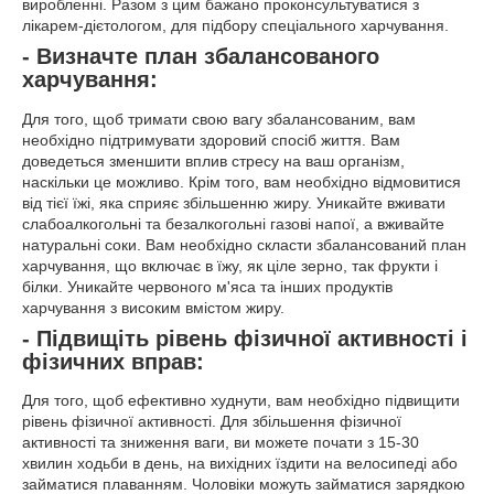
виробленні. Разом з цим бажано проконсультуватися з
лікарем-дієтологом, для підбору спеціального харчування.
- Визначте план збалансованого
харчування:
Для того, щоб тримати свою вагу збалансованим, вам
необхідно підтримувати здоровий спосіб життя. Вам
доведеться зменшити вплив стресу на ваш організм,
наскільки це можливо. Крім того, вам необхідно відмовитися
від тієї їжі, яка сприяє збільшенню жиру. Уникайте вживати
слабоалкогольні та безалкогольні газові напої, а вживайте
натуральні соки. Вам необхідно скласти збалансований план
харчування, що включає в їжу, як ціле зерно, так фрукти і
білки. Уникайте червоного м'яса та інших продуктів
харчування з високим вмістом жиру.
- Підвищіть рівень фізичної активності і
фізичних вправ:
Для того, щоб ефективно худнути, вам необхідно підвищити
рівень фізичної активності. Для збільшення фізичної
активності та зниження ваги, ви можете почати з 15-30
хвилин ходьби в день, на вихідних їздити на велосипеді або
займатися плаванням. Чоловіки можуть займатися зарядкою