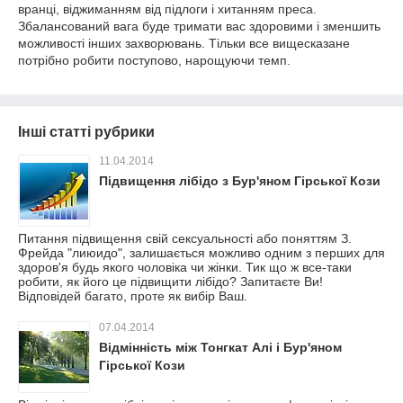
вранці, віджиманням від підлоги і хитанням преса.
Збалансований вага буде тримати вас здоровими і зменшить
можливості інших захворювань. Тільки все вищесказане
потрібно робити поступово, нарощуючи темп.
Інші статті рубрики
11.04.2014
Підвищення лібідо з Бур'яном Гірської Кози
Питання підвищення свій сексуальності або поняттям З.
Фрейда "лиюидо", залишається можливо одним з перших для
здоров'я будь якого чоловіка чи жінки. Тик що ж все-таки
робити, як його це підвищити лібідо? Запитаєте Ви!
Відповідей багато, проте як вибір Ваш.
07.04.2014
Відмінність між Тонгкат Алі і Бур'яном
Гірської Кози