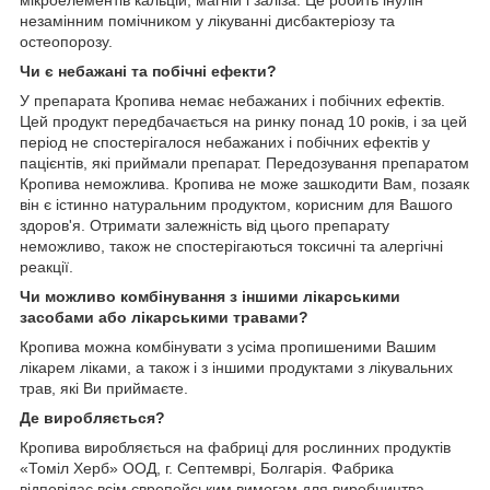
мікроелементів кальцій, магній і заліза. Це робить інулін
незамінним помічником у лікуванні дисбактеріозу та
остеопорозу.
Чи є небажані та побічні ефекти?
У препарата
Кропива
немає небажаних і побічних ефектів.
Цей продукт передбачається на ринку понад 10 років, і за цей
період не спостерігалося небажаних і побічних ефектів у
пацієнтів, які приймали препарат. Передозування препаратом
Кропива
неможлива.
Кропива
не може зашкодити Вам, позаяк
він є істинно натуральним продуктом, корисним для Вашого
здоров'я. Отримати залежність від цього препарату
неможливо, також не спостерігаються токсичні та алергічні
реакції.
Чи можливо комбінування з іншими лікарськими
засобами або лікарськими травами?
Кропива
можна комбінувати з усіма пропишеними Вашим
лікарем ліками, а також і з іншими продуктами з лікувальних
трав, які Ви приймаєте.
Де виробляється?
Кропива
виробляється на фабриці для рослинних продуктів
«Томіл Херб» ООД, г. Септемврі, Болгарія. Фабрика
відповідає всім європейським вимогам для виробництва