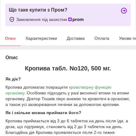
Що таке купити з Пром?
Замовлення під захистом
Опис
Характеристики
Доставка
Оплата
Умови п
Опис
Кропива табл. No120, 500 мг.
Як діє?
Кропива допомагає покращити
кровотворну функцію
організму
. Особливо підходить у разі весняної втоми та втоми
організму. Доктор Тошків лікує анемію та кровотечі в організмі,
а також усі захворювання печінки за допомогою кропиви.
Як і скільки можна
приймати його
?
Кропива приймається від 3 до 6 таблеток на день після їди, а
доза, що підтримує, становить від 2 до 3 таблеток на день.
Благодійна дія Кропива проявляється після 2-го тижня