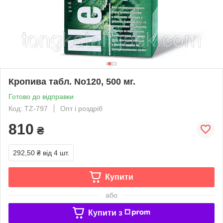
Кропива табл. No120, 500 мг.
Готово до відправки
Код: TZ-797
Опт і роздріб
810
₴
292,50 ₴
від 4 шт.
Купити
або
Купити з