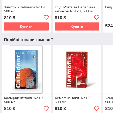
Хіпотонін таблетки No120,
Глід, М'ята та Валеріана
Глід
500 мг.
таблетки No120, 500 мг.
810
810
₴
₴
524
Купити
Купити
Подібні товари компанії
Кальцидент табл. No120,
Хемофікс табл. No120,
Ульц
500 мг.
500 мг.
500 
810
810
810
₴
₴