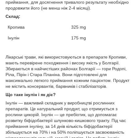
приймання, для досягнення тривалого результату необхідно
продовжити його (не менш ніж 2-4 місяці).
Склад:
Кропива
325
mg
Інулін
175
mg
Лікарські трави
, які використовуються в
препарате
Кропиви,
мають перевірене походження і високу якість у Болгарії.
Збираються в найчистіших районах Болгарії — гори Родопі,
Ріла, Пірін і Стара Планіна. Вони підготовлені для
максимально легкого приймання кожним пацієнтом. Продукт
не містить консервантів, барвників і стабілізаторів.
Що таке інулін і як діє?
Інулін — важливий складник у виробництві рослинних
препаратів. Це натуральний продукт, що отримується з
рослини цикорій. Інулін — це пребіотик, що допомагає
розвитку біфідобактерії шлунково-кишкового тракту. Під час
приймання інуліну, за 14 днів кількість біфідобактерії
збільшується на 70% і на 50% поліпшується засвоюваність