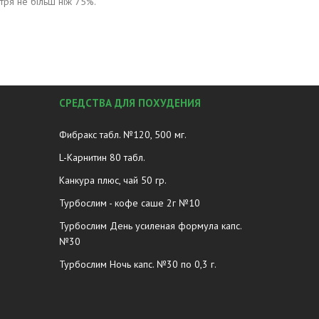
ітря не більш ніж 75%.
СРЕДСТВА ДЛЯ ПОХУДЕНИЯ
Фибракс табл. №120, 500 мг.
L-Карнитин 80 табл.
Канкура плюс, чай 50 гр.
Турбослим - кофе саше 2г №10
Турбослим День усиленая формула капс.
№30
Турбослим Ночь капс. №30 по 0,3 г.