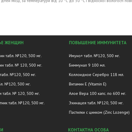
ітей місці, за температури від 10 °C до 30 °C і відносної вологості пов
ЬЕ ЖЕНЩИН
ПОВЫШЕНИЕ ИММУНИТЕТА
ин табл. №120, 500 мг.
Имуно+ табл. №120, 500 мг.
н табл. № 120, 500 мг.
Биммунал 9 100 мл.
табл. №120, 500 мг.
Коллоидное Серебро 118 мл.
л. №120, 500 мг.
Витамин E (Vitamin E)
 табл. № 120, 500 мг.
Алое Вера 100 капс. по 600 мг.
тник табл. №120, 500 мг.
Эхинацея табл. №120, 500 мг.
Пастилки с цинком (Zinc Lozenge)