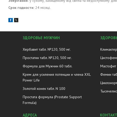
Зберігання:
у сухому, захищеному від світла та недоступному для д
Срок годности:
24 місяці.
ЗДОРОВЬЕ МУЖЧИН
ЗДОРОВ
Хербавит табл. №120, 500 мг.
Климактер
Простатин табл. №120, 500 мг.
Цистофеми
Формула для Мужчин 60 табл.
Мастофит 
Крем для усиления потенции и члена XXL
Фемин таб
Power Life
Циклонорм
Золотой конек табл. N 100
Тысячелис
Простата формула (Prostate Support
Formula)