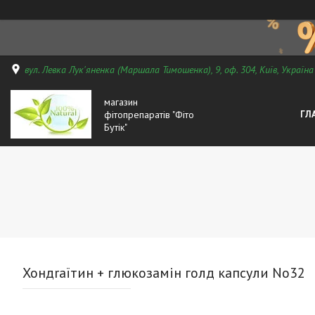
вул. Левка Лук'яненка (Маршала Тимошенка), 9, оф. 304, Київ, Україна
магазин
фітопрепаратів "Фіто
ГЛ
Бутік"
Хондraїтин + глюкозамін голд капсули No32