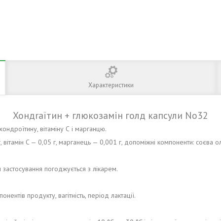
Характеристики
Хондraїтин + глюкозамін голд капсули No32
ондроїтину, вітаміну С і марганцю.
 вітамін C — 0,05 г, марганець — 0,001 г, допоміжні компоненти: соєва ол
н застосування погоджується з лікарем.
нентів продукту, вагітність, період лактації.