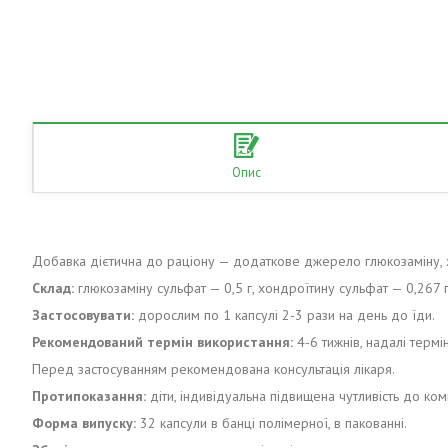
Опис
Добавка дієтична до раціону — додаткове джерело глюкозаміну, х
Склад:
глюкозаміну сульфат — 0,5 г, хондроїтину сульфат — 0,267 г,
Застосовувати:
дорослим по 1 капсулі 2-3 рази на день до їди.
Рекомендований термін використання:
4-6 тижнів, надалі термі
Перед застосуванням рекомендована консультація лікаря.
Протипоказання:
діти, індивідуальна підвищена чутливість до компо
Форма випуску:
32 капсули в банці полімерної, в пакованні.