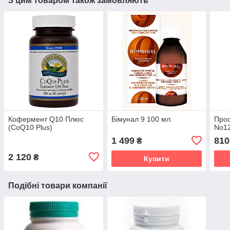
З цим товаром також замовляють
Кофермент Q10 Плюс
Бімунал 9 100 мл.
Прос
(CoQ10 Plus)
No12
1 499
810
₴
2 120
₴
Купити
Подібні товари компанії