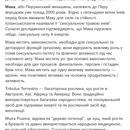
Мака
, або Перуанський женьшень, належить до Перу
впродовж уже понад 2000 років. Згідно з легендами воїни Інків
перед боєм вживали Маку для сили та стійкості.
Іспанськіспанти називали її "сексуальною травою інків".
Сучасні дослідження підтверджують, що Мака підсилює
лібідо, сексуальну силу й енергію.
Мака містить амінокислоти, необхідні для сексуальної та
деторідної функцій організму, вони відіграють важливу роль у
появі сексуального потягу та фізичної активності під час
статевого акту. Мака містить усі три основні амінокислоти,
необхідні для цих процесів: фенілаланін, тирозин і гістадин.
Крім того, Мака містить ще одну важливу амінокислоту —
аргінін, яка позитивно впливає на чоловічу продуктивність і
активність.
Tribulus Terrestris — багаторічна рослина, що росте в
Австралії, Азії, Африці та Америці. Воно традиційно
використовується багатьма народностями, як тонізувальний
засіб для підтримки енергії та як рослинний засіб від
імпотенції.
Muira Puama, відома як "дерево потенції", це кущ, який росте
в Бразилії та давно використовується народною медициною,
як сильний афродизіак. Сучасні клінічні дослідження