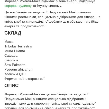
Форевер Мульти-Мака підіймає рівень енергії, підтримує
серцево-судинну
та імунну систему.
Це комбінація легендарної Перуанської Макі з іншими
цінними рослинами, спеціально підібраними для створення
унікальної та сильнодільної добавки для збільшення лібідо,
енергії та продуктивності.
СКЛАД
Мака
Tribulus Terrestris
Muira Puama
Catuaba
Л-аргінін
Sow Palmetto
Pygeum africanum
Коензим Q10
Ферментний екстракт сої
ОПИС
Форевер Мульти-Мака — це комбінація легендарної
Перуанської Макі з іншими спеціально підібраними
інгредієнтами для створення унікальної та сильнодільної
добавки для збільшення лібідо, енергії та продуктивності.