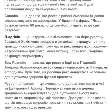
підтвердили, що це ефективний і безпечний засіб для
поліпшення лібідо та сексуальної активності.
Catuaba — це дерево, що росте в районі Амазонки та давно
використовуване як афродизіак. У Бразилії є фразу: "Якщо
батькові немає 60 років, то це син його, якщо є, то це син
Катуаби!"
Л-аргінін
— це натуральна амінокислота, яка бере участь у
більшості біохімічних процесів в організмі, покращує приплив
крові до нижніх кінцівок і тому часто рекомендується лікарями-
натуропатами для поліпшення потенції. Крім того, Л-аргінін
покращує спермограму.
Sow Palmetto — пальма, що росте в Індії та в Південній
Америці. Американські американці використовують її ягоди, як
афродизіак. Крім того, ця рослина рекомендується чоловікам
для підтримки здорової функції простати.
Pygeum africanum — це вічнозелене дерево, яке росте в Азії
та Центральній Африці. Порошок із кори цього дерева
традиційно використовували для підтримки сечостатевої
системи та здорової функції простати. Дослідження показали,
що він покращує секрецію простати як кількісно, так і якісно, і,
крім того, покращує ерекцію.