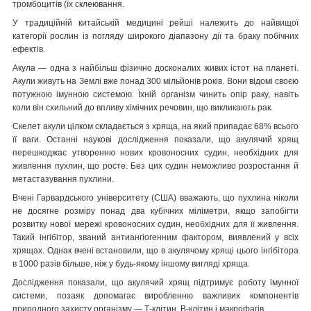
тромбоцитів (їх склеювання.
У традиційній китайській медицині рейші належить до найвищої
категорії рослин із погляду широкого діапазону дії та браку побічних
ефектів.
Акула — одна з найбільш фізично досконалих живих істот на планеті.
Акули живуть на Землі вже понад 300 мільйонів років. Вони відомі своєю
потужною імунною системою. Їхній організм чинить опір раку, навіть
коли він схильний до впливу хімічних речовин, що викликають рак.
Скелет акули цілком складається з хряща, на який припадає 68% всього
її ваги. Останні наукові дослідження показали, що акулячий хрящ
перешкоджає утворенню нових кровоносних судин, необхідних для
живлення пухлин, що росте. Без цих судин неможливо розростання й
метастазування пухлини.
Вчені Гарвардського університету (США) вважають, що пухлина ніколи
не досягне розміру понад два кубічних міліметри, якщо запобігти
розвитку нової мережі кровоносних судин, необхідних для її живлення.
Такий інгібітор, званий антиангіогенним фактором, виявлений у всіх
хрящах. Однак вчені встановили, що в акулячому хрящі цього інгібітора
в 1000 разів більше, ніж у будь-якому іншому вигляді хряща.
Дослідження показали, що акулячий хрящ підтримує роботу імунної
системи, позаяк допомагає виробленню важливих компонентів
природного захисту організму — Т-клітин, В-клітин і макрофагів.