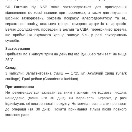
SC Formula
від NSP може застосовуватися для прискорення
відновлення кісткової тканини при переломах, а також для лікування
шкірних захворювань, зокрема псоріазу, алергодерматозу, та ін.,
виразкового коліту, анальних тріщин, геморою, артритів та артрозів.
Великі дослідження, проведені в Бельгії та США, переконливо довели,
що приймання акулячого хряща знижує біль у разі захворювань
суглобів.
Застосування
Приймати по 1 капсулі тричі на день під час їди. Зберігати за t° не вище
25°С.
Склад
3 капсули: Запатентована суміш — 1725 мг. Акулячий хрящ (Shark
cartilage). Гриб рейши (Ganoderma luсidum).
Протипоказання
Не рекомендується вживати вагітним і жінкам, які годують, людям,
нещодавно (менш ніж 30 днів) які перенесли інфаркт, у разі
індивідуальної нестерпності продукту. Не можна призначати препарат
до операції (за 30 днів). Почати приймання тільки після повного
загоєння рани.