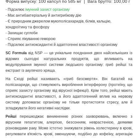
Форма випуску: 100 капсул по 585 мг | Вага брутто: 100,00 г
- Підсилює
імунний захист організму
- Має антибактеріальну й антигрибкову дію
- Є природним джерелом мукополісахаридів, білків, кальцію,
хондроїтину та фосфору
- Захищає суглоби
- Сприяє лікуванню геморою
- Підсилює антиоксидантні й адаптогенні властивості організму
SC Formula
від NSP — це унікальне поєднання двох найсильніших із
відомих сьогодні натуральних продуктів, що впливають на
модулірування імунної системи людського організму: гриб рейші та
екстракт із акулячого хряща.
На Сході рейші називають «гриб безсмертя». Він багатий на
полісахариди, що стимулюють вироблення інтерферону (протеїну, що
сприяє захисту організму від вірусної інфекції). Крім того, рейші мають
антиоксидантні властивості, а його адаптогенний вплив на нервову
систему допомагає організму не тільки протистояти стресу, але й
згладжувати його негативні наслідки.
Рейші
перешкоджає виникненню різних захворювань, включно з
вірусним гепатитом, алергією, безсонням, неврастенією, деякими
різновидами раку. Може істотно знижувати рівень холестерину в крові,
регулювати в'язкість крові, зменшуючи, подібно до кофеїну, агрегацію