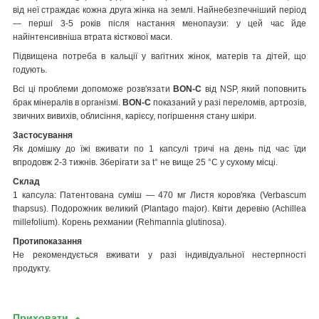
від неї страждає кожна друга жінка на землі. Найнебезпечніший період
— перші 3-5 років після настання менопаузи: у цей час йде
найінтенсивніша втрата кісткової маси.
Підвищена потреба в кальції у вагітних жінок, матерів та дітей, що
годують.
Всі ці проблеми допоможе розв'язати
BON-C
від NSP, який поповнить
брак мінералів в організмі.
BON-C
показаний у разі переломів, артрозів,
звичних вивихів, облисіння, карієсу, погіршення стану шкіри.
Застосування
Як домішку до їжі вживати по 1 капсулі тричі на день під час їди
впродовж 2-3 тижнів. Зберігати за t° не вище 25 °C у сухому місці.
Склад
1 капсула: Патентована суміш — 470 мг Листя коров'яка (Verbascum
thapsus). Подорожник великий (Plantago major). Квіти деревію (Achillea
millefolium). Корень рехмании (Rehmannia glutinosa).
Протипоказання
Не рекомендується вживати у разі індивідуальної нестерпності
продукту.
Приховати