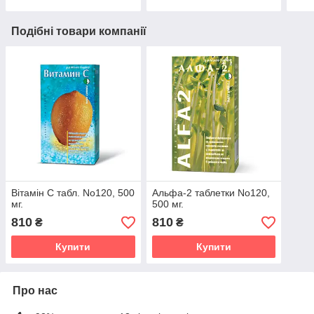
Подібні товари компанії
Вітамін C табл. No120, 500
Альфа-2 таблетки No120,
мг.
500 мг.
810
810
₴
₴
Купити
Купити
Про нас