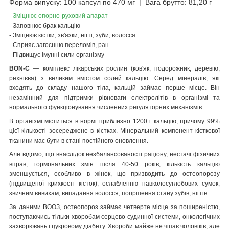
Форма випуску: 100 капсул по 470 мг | Вага брутто: 81,20 г
-
Зміцнює опорно-руховий апарат
- Заповнює брак кальцію
- Зміцнює кістки, зв'язки, нігті, зуби, волосся
- Сприяє загоєнню переломів, ран
- Підвищує імунні сили організму
BON-C
— комплекс лікарських рослин (ков'як, подорожник, деревію,
рехнієва) з великим вмістом солей кальцію. Серед мінералів, які
входять до складу нашого тіла, кальцій займає перше місце. Він
незамінний для підтримки рівноваги електролітів в організмі та
нормального функціонування численних регуляторних механізмів.
В організмі міститься в нормі приблизно 1200 г кальцію, причому 99%
цієї кількості зосереджене в кістках. Мінеральний компонент кісткової
тканини має бути в стані постійного оновлення.
Але відомо, що внаслідок незбалансованості раціону, нестачі фізичних
вправ, гормональних змін після 40-50 років, кількість кальцію
зменшується, особливо в жінок, що призводить до остеопорозу
(підвищеної крихкості кісток), ослабленню навколосуглобових сумок,
звичним вивихам, випадання волосся, погіршення стану зубів, нігтів.
За даними ВООЗ, остеопороз займає четверте місце за поширеністю,
поступаючись тільки хворобам серцево-судинної системи, онкологічних
захворювань і цукровому діабету. Хвороби майже не чіпає чоловіків, але