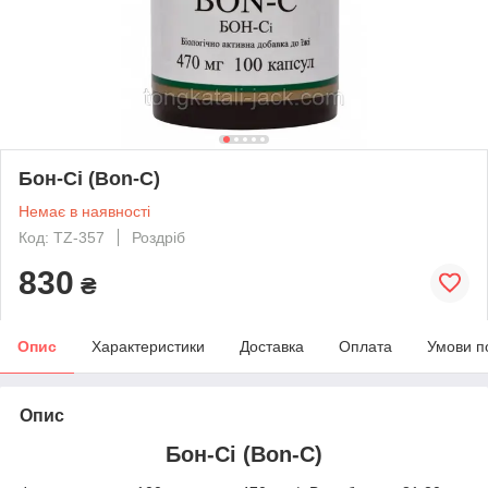
Бон-Сі (Bon-C)
Немає в наявності
Код: TZ-357
Роздріб
830
₴
Опис
Характеристики
Доставка
Оплата
Умови п
Опис
Бон-Сі (Bon-C)