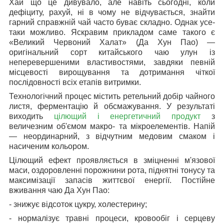
Хай що це дивувало, але навіть сьогодні, коли
дефіциту, рахуй, ні в чому не відчувається, знайти
гарний справжній чай часто буває складно. Однак усе-
таки можливо. Яскравим прикладом саме такого є
«Великий Червоний Халат» (Да Хун Пао) —
оригінальний сорт китайського чаю улун із
неперевершеними властивостями, завдяки певній
місцевості вирощування та дотримання чіткої
послідовності всіх етапів витримки.
Технологічний процес містить ретельний добір чайного
листя, ферментацію й обсмажування. У результаті
виходить
цілющий і енергетичний продукт
з
величезним об'ємом макро- та мікроелементів. Напій
— неординарний, з відчутним медовим смаком і
насиченим кольором.
Цілющий ефект проявляється в зміцненні м'язової
маси, оздоровленні порожнини рота, піднятні тонусу та
максимізації запасів життєвої енергії. Постійне
вживання чаю Да Хун Пао:
- знижує відсоток цукру, холестерину;
- нормалізує травні процеси, кровообіг і серцеву