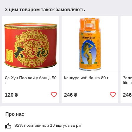
З цим товаром також замовляють
Да Хун Пао чай у банці, 50
Канкура чай банка 80 г
Зеле
г.
fito
120
246
246
₴
₴
Про нас
92% позитивних з 13 відгуків за рік