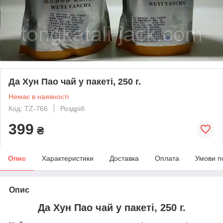
Да Хун Пао чай у пакеті, 250 г.
Немає в наявності
Код: TZ-766
Роздріб
399
₴
Опис
Характеристики
Доставка
Оплата
Умови п
Опис
Да Хун Пао чай у пакеті, 250 г.