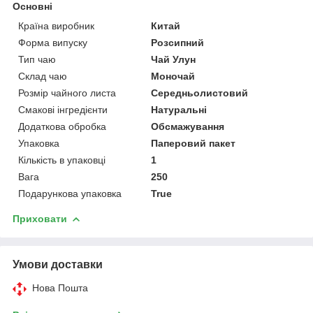
Основні
Країна виробник
Китай
Форма випуску
Розсипний
Тип чаю
Чай Улун
Склад чаю
Моночай
Розмір чайного листа
Середньолистовий
Смакові інгредієнти
Натуральні
Додаткова обробка
Обсмажування
Упаковка
Паперовий пакет
Кількість в упаковці
1
Вага
250
Подарункова упаковка
True
Приховати
Умови доставки
Нова Пошта