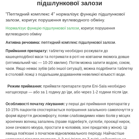
підшлункової залози
"Пептидний комплекс 4" нормалізує функцію підшлункової
залози, коригує порушення вуглеводного обміну.
Нормалізує функцію підшлункової залози
, коригує порушення
вуглеводного обміну
Активна речовина:
пептидний комплекс підшлункової залози.
Приймання препарату:
таблетку необхідно розжувати до
кашецеподібної маси та потримати в роті не ковтаючи якомога довше
(оптимальний час — 10-20 хвилин). Потім можна запити водою, соком,
чаєм. Якщо немає зубів (або іншої ситуації), можна подрібнити таблетку
в столовій ложці з подальшим додаванням невеликої кількості води.
Режим приймання:
приймати препарати групи Eni-Sala необхідно
натщесерце — або за 1 годину до їди, або через 1-2 години після їди.
Особливості початку лікування:
у перші дні приймання препаратів у
10-15% пацієнтів спостерігається погіршення загального самопочуття у
формі відчуття дискомфорту, появи слабовидимих нівих болів у місцях
хронічних вогнищ запалень (праве підребер'я, суглоби, проєкції нирок,
зони сечового міхура, простати в чоловіків, зоні придатків у жінок). Ці
явища пов'язані з початком відновлювального періоду. Найчастіше