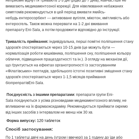
неприємні відчуття тривають 1-3 дні (рідко до 7 днів), найчастіше не
вимагають медикаментозної корекції. Для нівелювання небажаних
симптомів рекомендується в цей період вживати якийсь-
небудь ентеросорбент — активоване вугілля, мікотон, кмітливість або
ентеросгель. Також можна перервати на 1-2 дні вживання
препарату Eni-Sala, а потім продовжити відповідно до інструкції.
Тривалість приймання:
індивідуальна, перші помітні поліпшення стану
здоров'я спостерігаються через 10-15 днів (це можуть бути —
нормалізація роботи кишківника, поліпшення сну, поліпшення кольору
обличчя, підвищення працездатності та ін.). З огляду на механізм дії,
що ґрунтується на ефектах органотропності із застосуванням
«Філатівських» пептидів, здебільшого істотні позитивні зміщення стану
здоров'я спостерігаються через 1-1,5 місяців приймання
біопрепратівEni-Sala.
Поєднуєність з іншими препаратами
: препарати групи Eni-
Sala поєднуються з усіма різновидами медикаментозного впливу, не
впливаючи на їх фармаоксидаміку. Рекомендується приймати окремо
від інших засобів з інтервалом не менш ніж 30 хв.
Форма випуску:
120 таблеток
Спосіб застосування:
По 1 таблетці двічі на день (утром і ввечері) за 1 годину до їди або