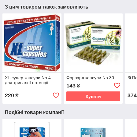
З цим товаром також замовляють
XL-супер капсули No 4
Форвард капсули No 30
Зі П
для тривалої потенції
143
₴
220
374
₴
Купити
Подібні товари компанії