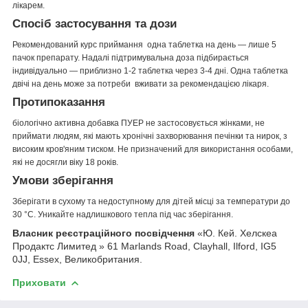
лікарем.
Спосіб застосування та дози
Рекомендований курс приймання одна таблетка на день — лише 5
пачок препарату. Надалі підтримувальна доза підбирається
індивідуально — приблизно 1-2 таблетка через 3-4 дні. Одна таблетка
двічі на день може за потреби вживати за рекомендацією лікаря.
Протипоказання
біологічно активна добавка ПУЕР не застосовується жінками, не
приймати людям, які мають хронічні захворювання печінки та нирок, з
високим кров'яним тиском. Не призначений для використання особами,
які не досягли віку 18 років.
Умови зберігання
Зберігати в сухому та недоступному для дітей місці за температури до
30 °C. Уникайте надлишкового тепла під час зберігання.
Власник реєстраційного посвідчення
«Ю. Кей. Хелскеа
Продактс Лимитед » 61 Marlands Road, Clayhall, Ilford, IG5
0JJ, Essex, Великобритания.
Приховати