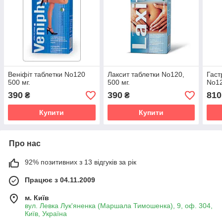
Веніфіт таблетки No120
Лаксит таблетки No120,
Гаст
500 мг.
500 мг.
No12
390
390
810
₴
₴
Купити
Купити
Про нас
92% позитивних з 13 відгуків за рік
Працює з 04.11.2009
м. Київ
вул. Левка Лук'яненка (Маршала Тимошенка), 9, оф. 304,
Київ, Україна