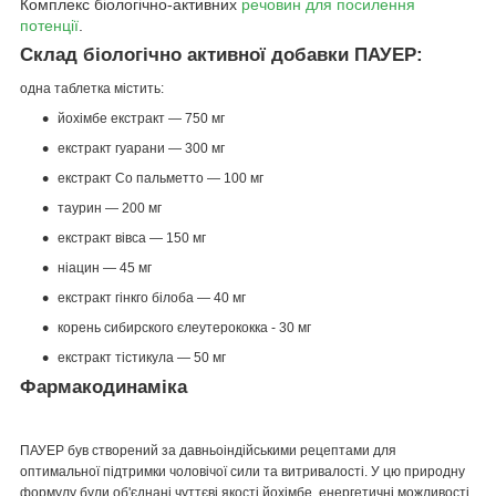
Комплекс біологічно-активних
речовин для посилення
потенції
.
Склад біологічно активної добавки ПАУЕР:
одна таблетка містить:
йохімбе екстракт — 750 мг
екстракт гуарани — 300 мг
екстракт Со пальметто — 100 мг
таурин — 200 мг
екстракт вівса — 150 мг
ніацин — 45 мг
екстракт гінкго білоба — 40 мг
корень сибирского єлеутерококка - 30 мг
екстракт тістикула — 50 мг
Фармакодинаміка
ПАУЕР був створений за давньоіндійськими рецептами для
оптимальної підтримки чоловічої сили та витривалості. У цю природну
формулу були об'єднані чуттєві якості йохімбе, енергетичні можливості