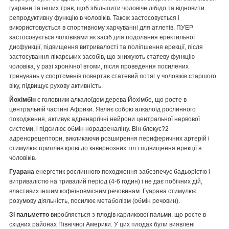
гуарани та інших трав, щоб збільшити чоловіче лібідо та відновити
репродуктивну функцію в чоловіків. Також застосовується і
використовується в спортивному харчуванні для атлетів. ПУЕР
застосовується чоловіками як засіб для подолання еректильної
дисфункції, підвищення витривалості та поліпшення ерекції, після
застосування лікарських засобів, що знижують статеву функцію
чоловіка, у разі хронічної втоми, після проведення посилених
тренувань у спортсменів повертає статевий потяг у чоловіків старшого
віку, підвищує рухову активність.
Йохімбін
є головним алкалоїдом дерева Йохімбе, що росте в
центральній частині Африки. Являє собою алкалоїд рослинного
походження, активує адренаргічні нейрони центральної нервової
системи, і підсилює обмін норадреналіну. Він блокує?2-
адренорецептори, викликаючи розширення периферичних артерій і
стимулює приплив крові до кавернозних тіл і підвищення ерекції в
чоловіків.
Гуарана
енергетик рослинного походження забезпечує бадьорістю і
витривалістю на тривалий період (4-6 годин) і не дає побічних дій,
властивих іншим кофеїновмісним речовинам. Гуарана стимулює
розумову діяльність, посилює метаболізм (обмін речовин).
Зі пальметто
виробляється з плодів карликової пальми, що росте в
східних районах Північної Америки. У цих плодах були виявлені