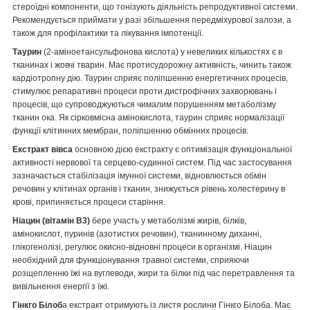
стероїдні компоненти, що тонізують діяльність репродуктивної системи.
Рекомендується приймати у разі збільшення передміхурової залози, а
також для профілактики та лікування імпотенції.
Таурин
(2-аміноетансульфонова кислота) у невеликих кількостях є в
тканинах і жовчі тварин. Має протисудорожну активність, чинить також
кардіотропну дію. Таурин сприяє поліпшенню енергетичних процесів,
стимулює репаративні процеси проти дистрофічних захворювань і
процесів, що супроводжуються чималим порушенням метаболізму
тканин ока. Як сірковмісна амінокислота, таурин сприяє нормалізації
функції клітинних мембран, поліпшенню обмінних процесів.
Екстракт вівса
основною дією екстракту є оптимізація функціональної
активності нервової та серцево-судинної систем. Під час застосування
зазначається стабілізація імунної системи, відновлюється обмін
речовин у клітинах органів і тканин, знижується рівень холестерину в
крові, припиняється процеси старіння.
Ніацин (вітамін В3)
бере участь у метаболізмі жирів, білків,
амінокислот, пуринів (азотистих речовин), тканинному диханні,
глікогенолізі, регулює окисно-відновні процеси в організмі. Ніацин
необхідний для функціонування травної системи, сприяючи
розщепленню їжі на вуглеводи, жири та білки під час перетравлення та
вивільнення енергії з їжі.
Гінкго Білоб
а екстракт отримують із листя рослини Гінкго Білоба. Має