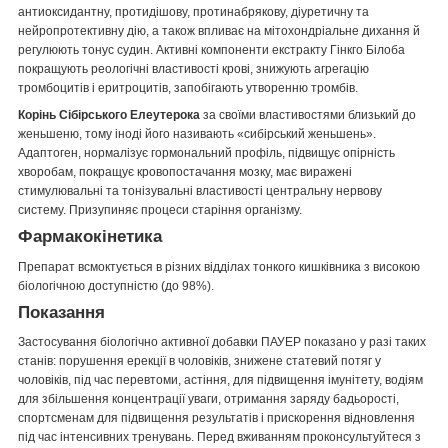
антиоксидантну, протидішову, протинабрякову, діуретичну та
нейропротективну дію, а також впливає на мітохондріальне дихання й
регулюють тонус судин. Активні компоненти екстракту Гінкго Білоба
покращують реологічні властивості крові, знижують агрегацію
тромбоцитів і еритроцитів, запобігають утворенню тромбів.
Корінь Сібірського Елеутерока
за своїми властивостями близький до
женьшеню, тому іноді його називають «сибірський женьшень».
Адаптоген, нормалізує гормональний профіль, підвищує опірність
хворобам, покращує кровопостачання мозку, має виражені
стимулювальні та тонізувальні властивості центральну нервову
систему. Призупиняє процеси старіння організму.
Фармакокінетика
Препарат всмоктується в різних відділах тонкого кишківника з високою
біологічною доступністю (до 98%).
Показання
Застосування біологічно активної добавки ПАУЕР показано у разі таких
станів: порушення ерекції в чоловіків, знижене статевий потяг у
чоловіків, під час перевтоми, астіння, для підвищення імунітету, водіям
для збільшення концентрації уваги, отримання заряду бадьорості,
спортсменам для підвищення результатів і прискорення відновлення
під час інтенсивних тренувань. Перед вживанням проконсультуйтеся з