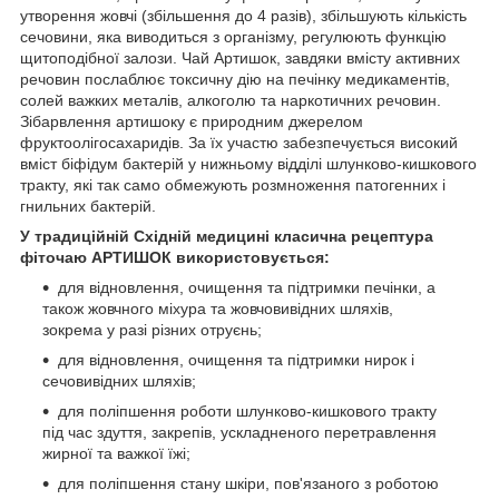
утворення жовчі (збільшення до 4 разів), збільшують кількість
сечовини, яка виводиться з організму, регулюють функцію
щитоподібної залози. Чай Артишок, завдяки вмісту активних
речовин послаблює токсичну дію на печінку медикаментів,
солей важких металів, алкоголю та наркотичних речовин.
Зібарвлення артишоку є природним джерелом
фруктоолігосахаридів. За їх участю забезпечується високий
вміст біфідум бактерій у нижньому відділі шлунково-кишкового
тракту, які так само обмежують розмноження патогенних і
гнильних бактерій.
У традиційній Східній медицині класична рецептура
фіточаю АРТИШОК використовується:
для відновлення, очищення та підтримки печінки, а
також жовчного міхура та жовчовивідних шляхів,
зокрема у разі різних отруєнь;
для відновлення, очищення та підтримки нирок і
сечовивідних шляхів;
для поліпшення роботи шлунково-кишкового тракту
під час здуття, закрепів, ускладненого перетравлення
жирної та важкої їжі;
для поліпшення стану шкіри, пов'язаного з роботою