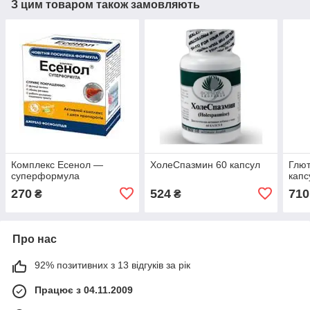
З цим товаром також замовляють
Комплекс Есенол —
ХолеСпазмин 60 капсул
Глют
суперформула
капс
270
524
710
₴
₴
Про нас
92% позитивних з 13 відгуків за рік
Працює з 04.11.2009