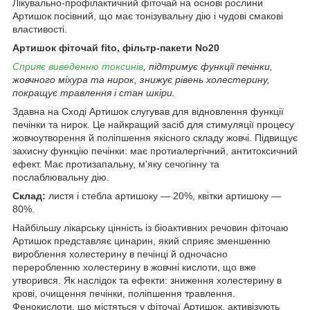
Лікувально-профілактичний фіточай на основі рослини
Артишок посівний, що має тонізувальну дію і чудові смакові
властивості.
Артишок фіточай fito, фільтр-пакети No20
Сприяє виведенню токсинів
, підтримує функції печінки,
жовчного міхура та нирок, знижує рівень холестерину,
покращує травлення і стан шкіри.
Здавна на Сході Артишок слугував для відновлення функції
печінки та нирок. Це найкращий засіб для стимуляції процесу
жовчоутворення й поліпшення якісного складу жовчі. Підвищує
захисну функцію печінки: має протиалергічний, антитоксичний
ефект. Має протизапальну, м'яку сечогінну та
послаблювальну дію.
Склад:
листя і стебла артишоку — 20%, квітки артишоку —
80%.
Найбільшу лікарську цінність із біоактивних речовин фіточаю
Артишок представляє цинарин, який сприяє зменшенню
вироблення холестерину в печінці й одночасно
переробленню холестерину в жовчні кислоти, що вже
утворився. Як наслідок та ефекти: зниження холестерину в
крові, очищення печінки, поліпшення травлення.
Фенокислоти, що містяться у фіточаї Артишок, активізують