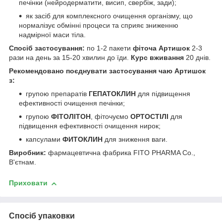
печінки (нейродерматити, висип, свербіж, зади);
як засіб для комплексного очищення організму, що
нормалізує обмінні процеси та сприяє зниженню
надмірної маси тіла.
Спосіб застосування:
по 1-2 пакети
фіточа Артишок
2-3
рази на день за 15-20 хвилин до їди.
Курс вживання
20 днів.
Рекомендовано поєднувати застосування чаю Артишок
з:
групою препаратів
ГЕПАТОКЛИН
для підвищення
ефективності очищення печінки;
групою
ФІТОЛІТОН
, фіточуємо
ОРТОСТІЛІ
для
підвищення ефективності очищення нирок;
капсулами
ФИТОКЛИН
для зниження ваги.
Виробник:
фармацевтична фабрика FITO PHARMA Co.,
В'єтнам.
Приховати
Спосіб упаковки