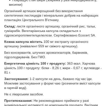
Покращує стан шкіри (зокрема у разі нейродерматиту,
висипки)
Органічний артишок вирощений без використання
синтетичних пестицидів і мінеральних добрив на найкращих
плантаціях Центрального В'єтнаму.
Склад:
листя органічного артишоку, органічний рис, тальк,
гуміарабік. Вегетаріанська капсула складається з
гідроксипропілметилцелюлози. Сертифіковано Ecocert SA.
Кожна капсула містить
100 мг екстракту органічного
артишоку (еквівалент 559 мг свіжого артишоку).
Без консервантів, штучних ароматизаторів, барвників,
підсолоджувачів. Без ГМО.
Енергетична цінність 100 г продукту:
363 ккал. Харчова
цінність 100 г продукту: білки - 8,26 г, жири - 0,67 г; вуглеводи -
81 г.
Застосування:
1-2 капсули на день, бажано під час їди.
Можливе застосування у формі чаю (розчинити вміст капсули
в гарячій воді).
Не є лікарським засобом.
Протипоказання:
Не рекомендовано приймати у разі
індивідуальної чутливості до компонентів продукту. Вагітним