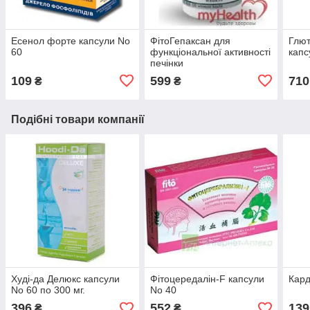
Есенол форте капсули No
ФітоГепаксан для
Глют
60
функціональної активності
капс
печінки
109
599
710
₴
₴
Подібні товари компанії
Худі-да Делюкс капсули
Фітоцередалін-F капсули
Кард
No 60 по 300 мг.
No 40
396
552
139
₴
₴