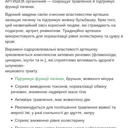
АРТИШОК органічний — покращує травлення й підтримує
функції печінки.
Відомий завдяки своїм очисним властивостям артишок
захищає печінку та підтримує жовчну бульбашку. Крім того,
цей незвичайний овоч корисний людям, які страждають на
подагрою, артрит, ревматизм. Традиційно артишок
використовують для нормалізації рівня холестерину та цукру в
крові.
Виражені оздоровлювальні властивості артишоку
зумовлюються комплексом активних речовин (флавоноїди,
цинарин, інулін та ін.), які сприятливо впливають здоров'я
шлунково-
кишкового тракту.
Підтримує функції печінки
, бруньок, жовчного міхура
Сприяє виведенню токсинів, нормалізації обміну
речовин, зниженню надмірної маси тіла
Активізує травлення, має жовчогінну дію
Рекомендується для поліпшення травлення важкої та
жирної їжі, у разі схильності до здуття, запру
Сприяє зниженню рівня холестерину