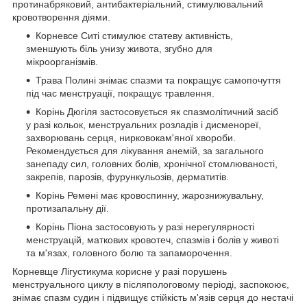
протинабряковий, антибактеріальний, стимулювальний
кровотворення діями.
Корневce Ситі стимулює статеву активність,
зменшують біль унизу живота, згубно для
мікроорганізмів.
Трава Полині знімає спазми та покращує самопочуття
під час менструації, покращує травлення.
Корінь Дюгіля застосовується як спазмолітичний засіб
у разі кольок, менструальних розладів і дисменореї,
захворювань серця, нирковокам'яної хвороби.
Рекомендується для лікування анемій, за загального
занепаду сил, головних болів, хронічної стомлюваності,
закрепів, парозів, фурункульозів, дерматитів.
Корінь Ремені має кровоспинну, жарознижувальну,
протизапальну дії.
Корінь Піона застосовують у разі нерегулярності
менструацій, маткових кровотеч, спазмів і болів у животі
та м'язах, головного болю та запаморочення.
Корневще Лігустикума корисне у разі порушень
менструального циклу в післяпологовому періоді, заспокоює,
знімає спазм судин і підвищує стійкість м'язів серця до нестачі