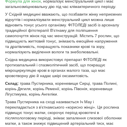
Формула для жінок
, нормалізує менструальний цикл і має
загальнозміцнювальну дію під час клімактеричного періоду.
У Східній медицині вважають, що позбавити жінку неприємних
відчуттів і нормалізувати менструальний цикл можна лише
відновить тонус усього організму. ФІТОЛЕДІ засіб із арсеналу
традиційної фітотерапії В'єтнаму для поліпшення
самопочуття жінок під час менструацій. Містить 7 рослин, що
підвищують життєвий тонус, знімають емоційне напруження
та дратівливість, покращують показники крові та зору,
нормалізують виділення вологи та знеболювальні.
Східна медицина використовує препарат ФІТОЛЕДІ як
протизапальний і спазмолітичний засіб, що покращує
мікроциркуляцію крові в органах малого таза, що має
кровотворну дію й надає шкірі оксамитовість.
Склад:
трава Пустирника, кореневище Сирці, трава Полині,
корінь Дягиля, корінь Ременії, корінь Півонія, кореневище
Лігустикума, корінь Ангеліки.
Трава Пустирника на сході називається Іч Мау і
перекладається з в'єтнамського «корисно жінці». Ця рослина
підвищує тонус матки, скорочує період кровотечі в
післяпологовому періоді, знімає запалення слизової оболонки
матки, а також знижує підвищений артеріальний тиск, має