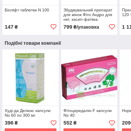
Біоліфт таблетки N 100
Збуджувальний препарат
Пре
для жінок Фіто Андро для
120 
неї, касип-фатіма.
147
799
1 1
₴
₴/упаковка
Подібні товари компанії
Худі-да Делюкс капсули
Фітоцередалін-F капсули
Норм
No 60 по 300 мг.
No 40
396
552
209
₴
₴