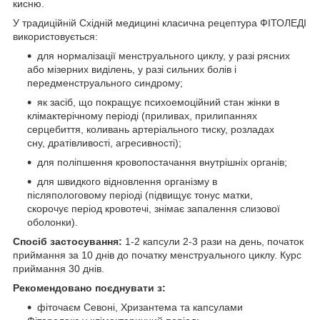
кисню.
У традиційній Східній медицині класична рецептура ФІТОЛЕДІ
використовується:
для нормалізації менструального циклу, у разі рясних
або мізерних виділень, у разі сильних болів і
передменструального синдрому;
як засіб, що покращує психоемоційний стан жінки в
клімактерічному періоді (приливах, прилипаннях
серцебиття, коливань артеріального тиску, розладах
сну, дратівливості, агресивності);
для поліпшення кровопостачання внутрішніх органів;
для швидкого відновлення організму в
післяпологовому періоді (підвищує тонус матки,
скорочує період кровотечі, знімає запалення слизової
оболонки).
Спосіб застосування:
1-2 капсули 2-3 рази на день, початок
приймання за 10 днів до початку менструального циклу. Курс
приймання 30 днів.
Рекомендовано поєднувати з:
фіточаєм Севоні, Хризантема та капсулами