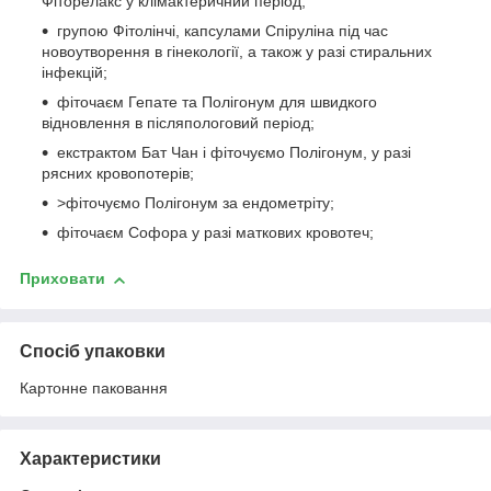
Фіторелакс у клімактеричний період;
групою Фітолінчі, капсулами Спіруліна під час
новоутворення в гінекології, а також у разі стиральних
інфекцій;
фіточаєм Гепате та Полігонум для швидкого
відновлення в післяпологовий період;
екстрактом Бат Чан і фіточуємо Полігонум, у разі
рясних кровопотерів;
>фіточуємо Полігонум за ендометріту;
фіточаєм Софора у разі маткових кровотеч;
Приховати
Спосіб упаковки
Картонне паковання
Характеристики