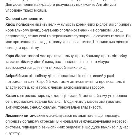
Для досягнення найкращого результату приймайте АнтиЕнуріз
упродовж трьох місяців.
Основні компоненти:
Хвощ польовий
містить велику кількість кремнієвих кислот, які сприяють
нормальному функціонуванню сполучної тканини в організмі. Хвощ
регулює виділення сечі та перешкоджає утворенню сечових каменів. Він
має протизапальні та детоксикувальні властивості: сприяє виведенню
свинцю з організму.
Кора білого тополі
має протизапальну, протибольову, протимікробну
та заспокійливу дію. У випадках запалення сечового міхура
застосовується для зняття хворобливих явищ.
Звіробій
має різнобічну дію на організм, він ефективний у разі
нетримання сечі. Звіробій має також антисептичні та протизапальні
властивості й, крім того, є легким заспокійливим засобом.
Кизил
контролює ниркову екскрецію, запобігаючи зайвому утворенню
сечі, нормалізує водний баланс. Плоди кизилу мають зв'язувальні,
антимікробні, знеболювальні, тонізувальні властивості.
Лимонник китайський
класифікується як адаптоген, що підвищує
опірність організму стресам. Він нормалізує функціонування нервової
системи, підвищує рівень спинних рефлексів, що дуже важливо під час
енурезу.