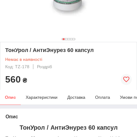
ТонУрол / АнтиЭнурез 60 капсул
Немає в наявності
Код: TZ-178
Роздріб
560
₴
Опис
Характеристики
Доставка
Оплата
Умови п
Опис
ТонУрол / АнтиЭнурез 60 капсул