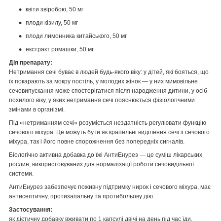
квіти звіробою, 50 мг
плоди кізилу, 50 мг
плоди лимонника китайського, 50 мг
екстракт ромашки, 50 мг
Дія препарату:
Нетримання сечі буває в людей будь-якого віку: у дітей, які бояться, що
їх покарають за мокру постіль, у молодих жінок — у них мимовільне
сечовипускання може спостерігатися після народження дитини, у осіб
похилого віку, у яких нетримання сечі пояснюється фізіологічними
змінами в організмі.
Під «нетриманням сечі» розуміється нездатність регулювати функцію
сечового міхура. Це можуть бути як крапельні виділення сечі з сечового
міхура, так і його повне спорожнення без попередніх сигналів.
Біологічно активна добавка до їжі АнтиЕнурез — це суміш лікарських
рослин, використовуваних для нормалізації роботи сечовидільної
системи.
АнтиЕнурез забезпечує поживну підтримку нирок і сечового міхура, має
антисептичну, протизапальну та протибольову дію.
Застосування:
як дієтичну добавку вживати по 1 капсулі двічі на день під час їди.