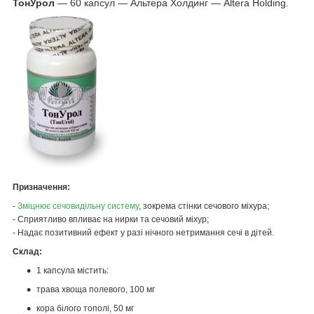
ТонУрол
— 60 капсул — Альтера Холдинг — Altera Holding.
Призначення:
-
Зміцнює сечовидільну систему
, зокрема стінки сечового міхура;
- Сприятливо впливає на нирки та сечовий міхур;
- Надає позитивний ефект у разі нічного нетримання сечі в дітей.
Склад:
1 капсула містить:
трава хвоща полевого, 100 мг
кора білого тополі, 50 мг