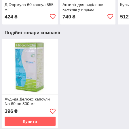
Д-Формула 60 капсул 555
Антиліт для виділення
Куль
мг.
каменів у нирках
424
740
512
₴
₴
Подібні товари компанії
Худі-да Делюкс капсули
No 60 по 300 мг.
396
₴
Купити