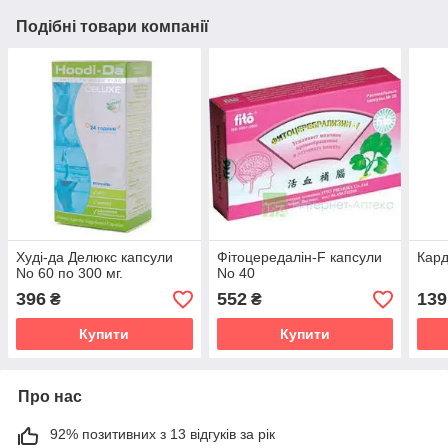
Подібні товари компанії
Худі-да Делюкс капсули
Фітоцередалін-F капсули
Кард
No 60 по 300 мг.
No 40
396
552
139
₴
₴
Купити
Купити
Про нас
92% позитивних з 13 відгуків за рік