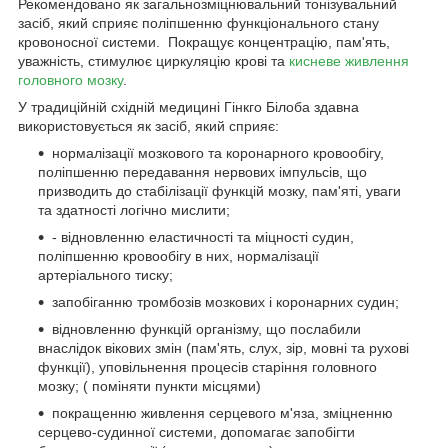
Рекомендовано як загальнозміцнювальний тонізувальний
засіб, який сприяє поліпшенню функціонального стану
кровоносної системи. Покращує концентрацію, пам'ять,
уважність, стимулює циркуляцію крові та
кисневе живлення
головного мозку
.
У традиційній східній медицині Гінкго Білоба здавна
використовується як засіб, який сприяє:
нормалізації мозкового та коронарного кровообігу,
поліпшенню передавання нервових імпульсів, що
призводить до стабілізації функцій мозку, пам'яті, уваги
та здатності логічно мислити;
- відновленню еластичності та міцності судин,
поліпшенню кровообігу в них, нормалізації
артеріального тиску;
запобіганню тромбозів мозкових і коронарних судин;
відновленню функцій організму, що послабили
внаслідок вікових змін (пам'ять, слух, зір, мовні та рухові
функції), уповільнення процесів старіння головного
мозку; ( поміняти пункти місцями)
покращенню живлення серцевого м'яза, зміцненню
серцево-судинної системи, допомагає запобігти