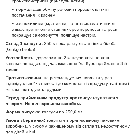
бронхоконстрикції (приступи астми);
нормалізації обміну речовин нервових клітин і
постачання їх киснем;
заспокійливій (сідативній) та антиспазматичній дії,
знімає пригнічений стан як через перенесені стреси,
покращує самопочуття, поліпшує настрій.
Склад 1 капсули:
250 мг екстракту листя гінкго білоба
(Ginkgo biloba).
Употреблять:
дорослим по 2 капсули двічі на день,
запиваючи водою під час вживання їжі. Курс приймання 3-5
тижнів.
Протипоказання:
не рекомендується вживати у разі
індивідуальної чутливості до компонентів продукту, вагітним і
жінкам, які годують грудьми.
Перед прийманням продукту проконсультуватися з
лікарем. Не є лікарським засобом.
Форма випуска:
капсули по 250,0 мг.
Умови зберігання:
зберігати в оригінальному пакованні
виробника, у сухому, захищеному від світла та недоступному
для дітей місці.