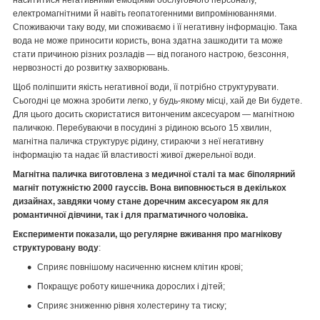
насититися негативними емоціями обслуговчого персоналу,
електромагнітними й навіть геопатогенними випромінюваннями.
Споживаючи таку воду, ми споживаємо і її негативну інформацію. Така
вода не може приносити користь, вона здатна зашкодити та може
стати причиною різних розладів — від поганого настрою, безсоння,
нервозності до розвитку захворювань.
Щоб поліпшити якість негативної води, її потрібно структурувати.
Сьогодні це можна зробити легко, у будь-якому місці, хай де Ви будете.
Для цього досить скористатися витонченим аксесуаром — магнітною
паличкою. Перебуваючи в посудині з рідиною всього 15 хвилин,
магнітна паличка структурує рідину, стираючи з неї негативну
інформацію та надає їй властивості живої джерельної води.
Магнітна паличка виготовлена з медичної сталі та має біполярний
магніт потужністю 2000 гауссів. Вона виповнюється в декількох
дизайнах, завдяки чому стане доречним аксесуаром як для
романтичної дівчини, так і для прагматичного чоловіка.
Експерименти показали, що регулярне вживання про магнікову
структуровану воду
:
Сприяє повнішому насиченню киснем клітин крові;
Покращує роботу кишечника дорослих і дітей;
Сприяє зниженню рівня холестерину та тиску;