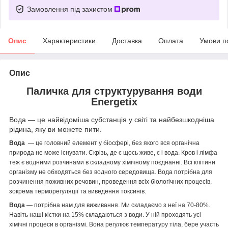
Замовлення під захистом
Опис
Характеристики
Доставка
Оплата
Умови п
Опис
Паличка для структурування води
Energetix
Вода — це найвідоміша субстанція у світі та найбезшкодніша
рідина, яку ви можете пити.
Вода
— це головний елемент у біосфері, без якого вся органічна
природа не може існувати. Скрізь, де є щось живе, є і вода. Кров і лімфа
теж є водними розчинами в складному хімічному поєднанні. Всі клітини
організму не обходяться без водного середовища. Вода потрібна для
розчинення поживних речовин, проведення всіх біологічних процесів,
зокрема терморегуляції та виведення токсинів.
Вода
— потрібна нам для виживання. Ми складаємо з неї на 70-80%.
Навіть наші кістки на 15% складаються з води. У ній проходять усі
хімічні процеси в організмі. Вона регулює температуру тіла, бере участь