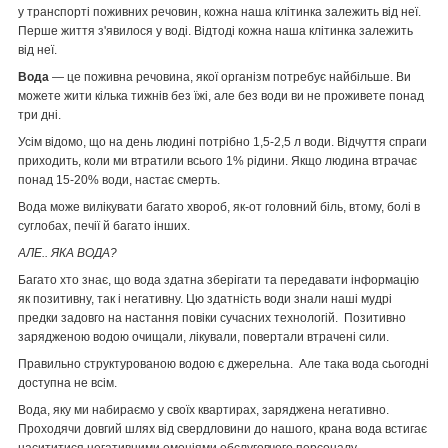
у транспорті поживних речовин, кожна наша клітинка залежить від неї.
Перше життя з'явилося у воді. Відтоді кожна наша клітинка залежить
від неї.
Вода
— це поживна речовина, якої організм потребує найбільше. Ви
можете жити кілька тижнів без їжі, але без води ви не проживете понад
три дні.
Усім відомо, що на день людині потрібно 1,5-2,5 л води. Відчуття спраги
приходить, коли ми втратили всього 1% рідини. Якщо людина втрачає
понад 15-20% води, настає смерть.
Вода може вилікувати багато хвороб, як-от головний біль, втому, болі в
суглобах, печії й багато інших.
АЛЕ.. ЯКА ВОДА?
Багато хто знає, що вода здатна зберігати та передавати інформацію
як позитивну, так і негативну. Цю здатність води знали наші мудрі
предки задовго на настання повіки сучасних технологій. Позитивно
зарядженою водою очищали, лікували, повертали втрачені сили.
Правильно структурованою водою є джерельна. Але така вода сьогодні
доступна не всім.
Вода, яку ми набираємо у своїх квартирах, заряджена негативно.
Проходячи довгий шлях від свердловини до нашого, крана вода встигає