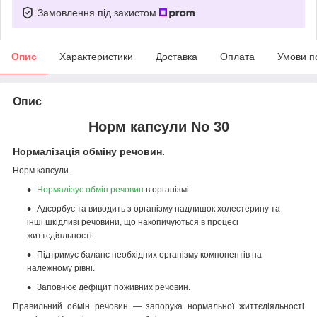
Замовлення під захистом
Опис
Характеристики
Доставка
Оплата
Умови п
Опис
Норм капсули No 30
Нормалізація обміну речовин.
Норм капсули —
Нормалізує обмін речовин
в організмі.
Адсорбує та виводить з організму надлишок холестерину та
інші шкідливі речовини, що накопичуються в процесі
життєдіяльності.
Підтримує баланс необхідних організму компонентів на
належному рівні.
Заповнює дефіцит поживних речовин.
Правильний обмін речовин — запорука нормальної життєдіяльності