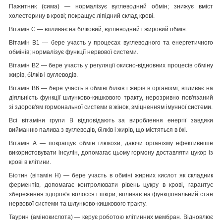
Пажитник (сима) — нормалізує вуглеводний обмін; знижує вміст
холестерину в крові; покращує ліпідний склад крові.
Вітамін С — впливає на білковий, вуглеводний і жировий обмін.
Вітамін В1 — бере участь у процесах вуглеводного та енергетичного
обмінів; нормалізує функції нервової системи.
Вітамін В2 — бере участь у регуляції окисно-відновних процесів обміну
жирів, білків і вуглеводів.
Вітамін В6 — бере участь в обміні білків і жирів в організмі; впливає на
діяльність функції шлунково-кишкового тракту, нерозривно пов'язаний
зі здоров'ям гормональної системи в жінок, зміцненням імунної системи.
Всі вітаміни групи В відповідають за вироблення енергії завдяки
вийманню палива з вуглеводів, білків і жирів, що містяться в їжі.
Вітамін А — покращує обмін глюкози, даючи організму ефективніше
використовувати інсулін, допомагає цьому гормону доставляти цукор із
крові в клітини.
Біотин (вітамін Н) — бере участь в обміні жирних кислот як складник
ферментів, допомагає контролювати рівень цукру в крові, гарантує
збереження здоров'я волосся і шкіри, впливає на функціональний стан
нервової системи та шлунково-кишкового тракту.
Таурин (амінокислота) — керує роботою клітинних мембран. Відновлює