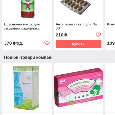
Бруснична паста для
Антипаразит капсули No
Клін
лікування кишківника
30
210
₴
370
109
₴/од.
Купити
Подібні товари компанії