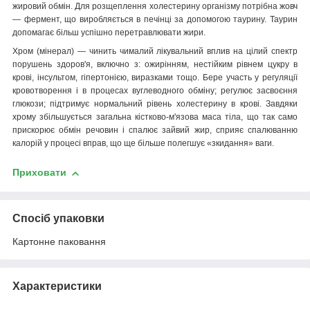
жировий обмін. Для розщеплення холестерину організму потрібна жовч
— фермент, що виробляється в печінці за допомогою таурину. Таурин
допомагає більш успішно перетравлювати жири.
Хром (мінерал) — чинить чималий лікувальний вплив на цілий спектр
порушень здоров'я, включно з: ожирінням, нестійким рівнем цукру в
крові, інсультом, гіпертонією, виразками тощо. Бере участь у регуляції
кровотворення і в процесах вуглеводного обміну; регулює засвоєння
глюкози; підтримує нормальний рівень холестерину в крові. Завдяки
хрому збільшується загальна кістково-м'язова маса тіла, що так само
прискорює обмін речовин і спалює зайвий жир, сприяє спалюванню
калорій у процесі вправ, що ще більше полегшує «зкидання» ваги.
Приховати
Спосіб упаковки
Картонне паковання
Характеристики