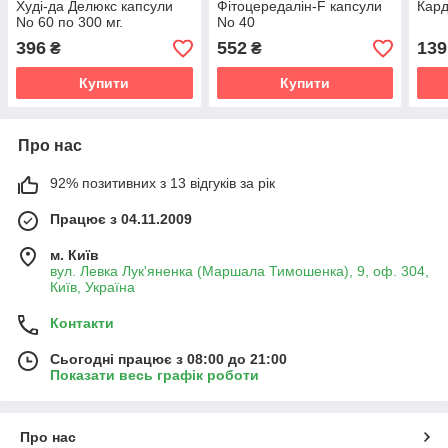
Худі-да Делюкс капсули
Фітоцередалін-F капсули
Кард
No 60 по 300 мг.
No 40
396
552
139
₴
₴
Купити
Купити
Про нас
92% позитивних з 13 відгуків за рік
Працює з 04.11.2009
м. Київ
вул. Левка Лук'яненка (Маршала Тимошенка), 9, оф. 304,
Київ, Україна
Контакти
Сьогодні працює з 08:00 до 21:00
Показати весь графік роботи
Про нас