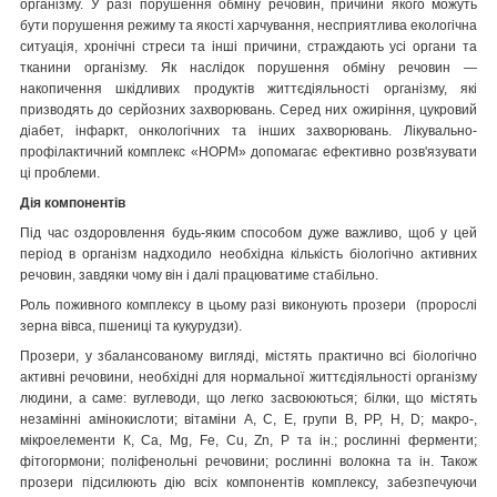
організму. У разі порушення обміну речовин, причини якого можуть
бути порушення режиму та якості харчування, несприятлива екологічна
ситуація, хронічні стреси та інші причини, страждають усі органи та
тканини організму. Як наслідок порушення обміну речовин —
накопичення шкідливих продуктів життєдіяльності організму, які
призводять до серйозних захворювань. Серед них ожиріння, цукровий
діабет, інфаркт, онкологічних та інших захворювань. Лікувально-
профілактичний комплекс «НОРМ» допомагає ефективно розв'язувати
ці проблеми.
Дія компонентів
Під час оздоровлення будь-яким способом дуже важливо, щоб у цей
період в організм надходило необхідна кількість біологічно активних
речовин, завдяки чому він і далі працюватиме стабільно.
Роль поживного комплексу в цьому разі виконують прозери (пророслі
зерна вівса, пшениці та кукурудзи).
Прозери, у збалансованому вигляді, містять практично всі біологічно
активні речовини, необхідні для нормальної життєдіяльності організму
людини, а саме: вуглеводи, що легко засвоюються; білки, що містять
незамінні амінокислоти; вітаміни А, С, Е, групи B, PP, H, D; макро-,
мікроелементи К, Са, Mg, Fe, Cu, Zn, P та ін.; рослинні ферменти;
фітогормони; поліфенольні речовини; рослинні волокна та ін. Також
прозери підсилюють дію всіх компонентів комплексу, забезпечуючи