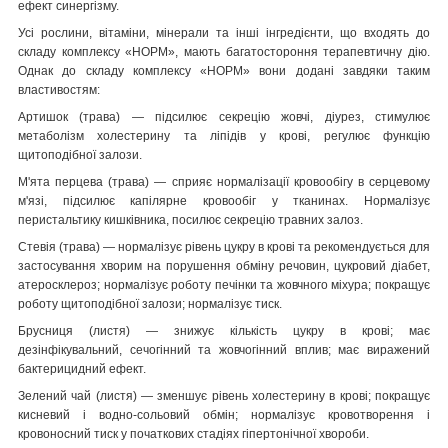
ефект синергізму.
Усі рослини, вітаміни, мінерали та інші інгредієнти, що входять до
складу комплексу «НОРМ», мають багатостороння терапевтичну дію.
Однак до складу комплексу «НОРМ» вони додані завдяки таким
властивостям:
Артишок (трава) — підсилює секрецію жовчі, діурез, стимулює
метаболізм холестерину та ліпідів у крові, регулює функцію
щитоподібної залози.
М'ята перцева (трава) — сприяє нормалізації кровообігу в серцевому
м'язі, підсилює капілярне кровообіг у тканинах. Нормалізує
перистальтику кишківника, посилює секрецію травних залоз.
Стевія (трава) — нормалізує рівень цукру в крові та рекомендується для
застосування хворим на порушення обміну речовин, цукровий діабет,
атеросклероз; нормалізує роботу печінки та жовчного міхура; покращує
роботу щитоподібної залози; нормалізує тиск.
Брусниця (листя) — знижує кількість цукру в крові; має
дезінфікувальний, сечогінний та жовчогінний вплив; має виражений
бактерицидний ефект.
Зелений чай (листя) — зменшує рівень холестерину в крові; покращує
кисневий і водно-сольовий обмін; нормалізує кровотворення і
кровоносний тиск у початкових стадіях гіпертонічної хвороби.