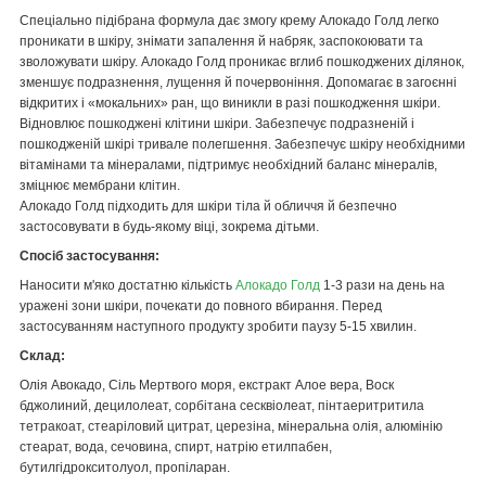
Спеціально підібрана формула дає змогу крему Aлокадо Голд легко
проникати в шкіру, знімати запалення й набряк, заспокоювати та
зволожувати шкіру. Aлокадо Голд проникає вглиб пошкоджених ділянок,
зменшує подразнення, лущення й почервоніння. Допомагає в загоєнні
відкритих і «мокальних» ран, що виникли в разі пошкодження шкіри.
Відновлює пошкоджені клітини шкіри. Забезпечує подразненій і
пошкодженій шкірі тривале полегшення. Забезпечує шкіру необхідними
вітамінами та мінералами, підтримує необхідний баланс мінералів,
зміцнює мембрани клітин.
Aлокадо Голд підходить для шкіри тіла й обличчя й безпечно
застосовувати в будь-якому віці, зокрема дітьми.
Спосіб застосування:
Наносити м'яко достатню кількість
Aлокадо Голд
1-3 рази на день на
уражені зони шкіри, почекати до повного вбирання. Перед
застосуванням наступного продукту зробити паузу 5-15 хвилин.
Склад:
Олія Авокадо, Сіль Мертвого моря, екстракт Алое вера, Воск
бджолиний, децилолеат, сорбітана сесквіолеат, пінтаеритритила
тетракоат, стеаріловий цитрат, церезіна, мінеральна олія, алюмінію
стеарат, вода, сечовина, спирт, натрію етилпабен,
бутилгідрокситолуол, пропіларан.