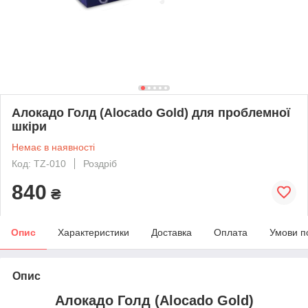
Алокадо Голд (Alocado Gold) для проблемної
шкіри
Немає в наявності
Код: TZ-010
Роздріб
840
₴
Опис
Характеристики
Доставка
Оплата
Умови п
Опис
Алокадо Голд (Alocado Gold)