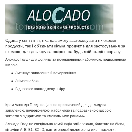
Єдина у світі лінія, яка дає змогу застосовувати як окремі
продукти, так і об'єднати кілька продуктів для застосування за
схемою, для догляду за шкірою на будь-якій стадії псоріазу.
Aлокадо Голд - для догляду за почервонілою, набрякною, подразненою
шкірою.
Зменшує запалення й почервоніння
Знімає набряк
Відновлює пошкоджену шкіру
Крем Aлокадо Голд спеціально призначений для догляду за
запаленою, почервонілою, набряклою та подразненою шкірою,
зокрема з відкритими та «мокальними ранами».
Aлокадо Голд це спеціальна комбінація олії авокадо, багатого на білки,
вітаміни А, Е, В1, В2 і D, пантотенової кислотою та жирні кислоти.