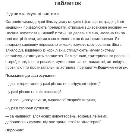
таблеток
Підтримка імунної системи.
Останнім часом дедалі більшу увагу медиків і фахівців нетрадиційної
медицини приваблюють препарати, отримані з дивовижної рослини —
Uncaria Tomentosa (шкішний кіготь). Це деревна ліана, названа так за
свої гострі кігтики, якими вона чіпляється за гілки інших рослин. Як
лікарську сировину переважно використовують кору рослини. Шість
алкалоїдів, виділених із кори ліани, стимулюють імунну систему
організму, активізують фагоцитоз. Поліфеноли, тритерпени та рослинні
стероїди, виділені з рослини, зумовлюють антиоксидантні, антивірусні,
протипухлі та протизапальні властивості препарату
«Кошичий кіготь»
.
Показання до застосування:
– для використання у разі різних типів вірусної інфекції;
– у разі різних типів інтоксикацій;
— у разі цирозу печінки, виразкової хвороби шлунка;
– у разі хвороби суглобів;
— за наявності злоякісних новоутворень, зокрема лейкемії,
доброякісних пухлин; під час променевої та хімієтерапії.
Виробник: