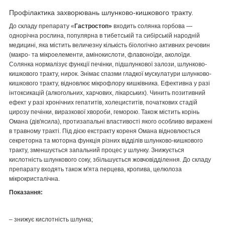
Профілактика захворювань шлунково-кишкового тракту.
До складу препарату «
Гастростоп»
входить солянка горбова —
однорічна рослина, популярна в тибетській та сибірській народній
медицині, яка містить величезну кількість біологічно активних речовин
(макро- та мікроелементи, амінокислоти, флавоноїди, аколоїди.
Солянка нормалізує функції печінки, підшлункової залози, шлунково-
кишкового тракту, нирок. Знімає спазми гладкої мускулатури шлунково-
кишкового тракту, відновлює мікрофлору кишківника. Ефективна у разі
інтоксикацій (алкогольних, харчових, лікарських). Чинить позитивний
ефект у разі хронічних гепатитів, холециститів, початкових стадій
цирозу печінки, виразкової хвороби, геморою. Також містить корінь
Омана (дів'ясила), протизапальні властивості якого особливо виражені
в травному тракті. Під дією екстракту кореня Омана відновлюється
секреторна та моторна функція різних відділів шлунково-кишкового
тракту, зменшується запальний процес у шлунку. Знижується
кислотність шлункового соку, збільшується жовчовідділення. До складу
препарату входять також м'ята перцева, кропива, целюлоза
мікрокристалічна.
Показання:
– знижує кислотність шлунка;