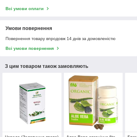
Всі умови оплати
Умови повернення
Повернення товару впродовж 14 днів за домовленістю
Всі умови повернення
З цим товаром також замовляють
Череда (Золотушна трава)
Алое Вера органічне fito,
Бром