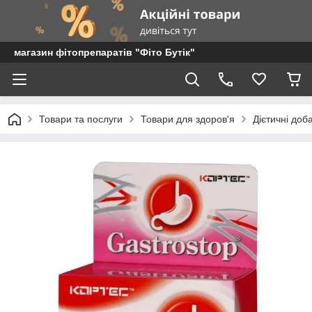
магазин фітопрепаратів "Фіто Бутік"
Товари та послуги
Товари для здоров'я
Дієтичні доб