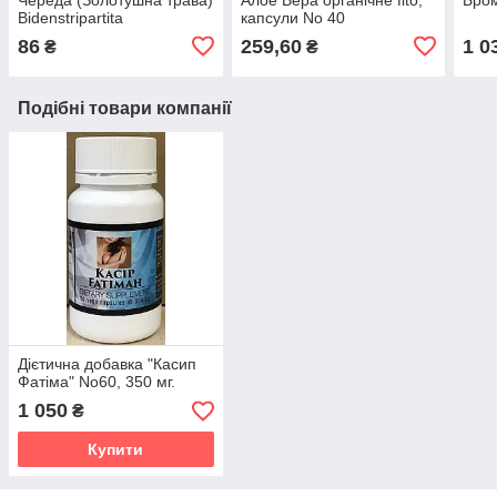
Bidenstripartita
капсули No 40
86
259,60
1 0
₴
₴
Подібні товари компанії
Дієтична добавка "Касип
Фатіма" No60, 350 мг.
1 050
₴
Купити