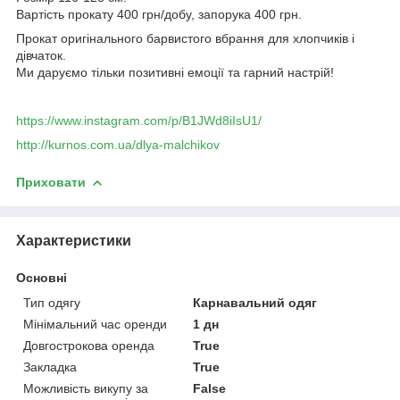
Вартість прокату 400 грн/добу, запорука 400 грн.
Прокат оригінального барвистого вбрання для хлопчиків і
дівчаток.
Ми даруємо тільки позитивні емоції та гарний настрій!
https://www.instagram.com/p/B1JWd8iIsU1/
http://kurnos.com.ua/dlya-malchikov
Приховати
Характеристики
Основні
Тип одягу
Карнавальний одяг
Мінімальний час оренди
1 дн
Довгострокова оренда
True
Закладка
True
Можливість викупу за
False