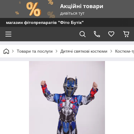
магазин фітопрепаратів "Фіто Бутік"
Товари та послуги
Дитячі святкові костюми
Костюм-