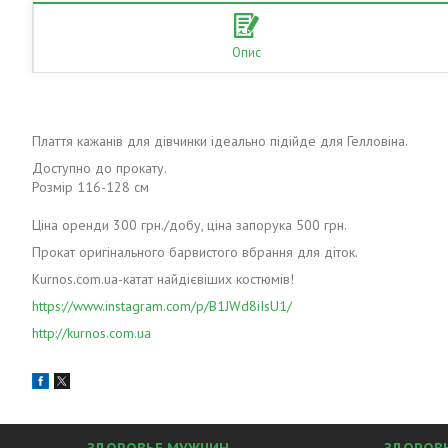
Опис
Плаття кажанів для дівчинки ідеально підійде для Гелловіна.
Доступно до прокату.
Розмір 116-128 см
Ціна оренди 300 грн./добу, ціна запорука 500 грн.
Прокат оригінального барвистого вбрання для діток.
Kurnos.com.ua-катат найдієвіших костюмів!
https://www.instagram.com/p/B1JWd8iIsU1/
http://kurnos.com.ua