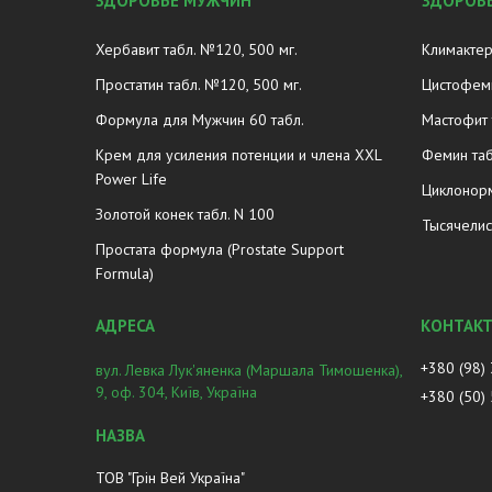
ЗДОРОВЬЕ МУЖЧИН
ЗДОРОВ
Хербавит табл. №120, 500 мг.
Климактер
Простатин табл. №120, 500 мг.
Цистофеми
Формула для Мужчин 60 табл.
Мастофит 
Крем для усиления потенции и члена XXL
Фемин таб
Power Life
Циклонорм
Золотой конек табл. N 100
Тысячелис
Простата формула (Prostate Support
Formula)
+380 (98)
вул. Левка Лук'яненка (Маршала Тимошенка),
9, оф. 304, Київ, Україна
+380 (50)
ТОВ "Грін Вей Україна"