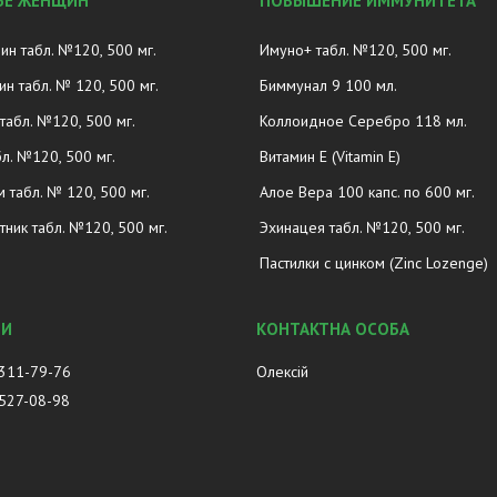
ЬЕ ЖЕНЩИН
ПОВЫШЕНИЕ ИММУНИТЕТА
ин табл. №120, 500 мг.
Имуно+ табл. №120, 500 мг.
н табл. № 120, 500 мг.
Биммунал 9 100 мл.
табл. №120, 500 мг.
Коллоидное Серебро 118 мл.
л. №120, 500 мг.
Витамин E (Vitamin E)
 табл. № 120, 500 мг.
Алое Вера 100 капс. по 600 мг.
тник табл. №120, 500 мг.
Эхинацея табл. №120, 500 мг.
Пастилки с цинком (Zinc Lozenge)
 311-79-76
Олексій
 527-08-98