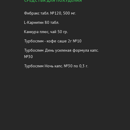
СРЕДСТВА ДЛЯ ПОХУДЕНИЯ
Фибракс табл. №120, 500 мг.
L-Карнитин 80 табл.
Канкура плюс, чай 50 гр.
Турбослим - кофе саше 2г №10
Турбослим День усиленая формула капс.
№30
Турбослим Ночь капс. №30 по 0,3 г.