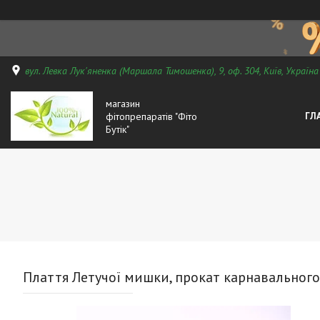
вул. Левка Лук'яненка (Маршала Тимошенка), 9, оф. 304, Київ, Україна
магазин
фітопрепаратів "Фіто
ГЛ
Бутік"
Плаття Летучої мишки, прокат карнавального