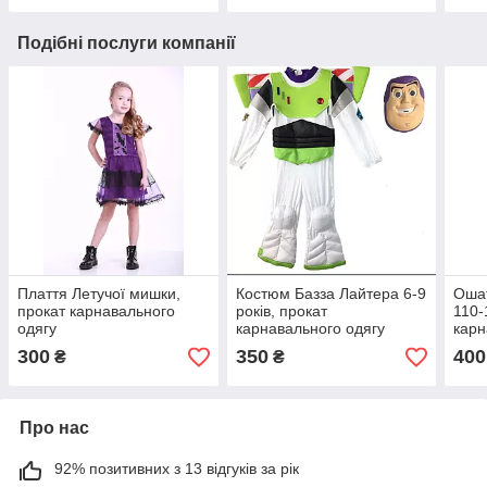
Подібні послуги компанії
Плаття Летучої мишки,
Костюм Базза Лайтера 6-9
Ошат
прокат карнавального
років, прокат
110-
одягу
карнавального одягу
карн
300
350
400
₴
₴
Про нас
92% позитивних з 13 відгуків за рік