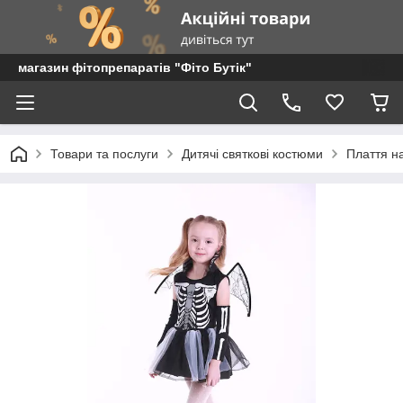
магазин фітопрепаратів "Фіто Бутік"
Товари та послуги
Дитячі святкові костюми
Плаття на